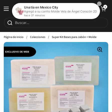
Ir al contenido
Abrir carrito de c
0
Abrir menú
Página de inicio
/
Colecciones
/
Super Kit Bases para Jabón + Molde