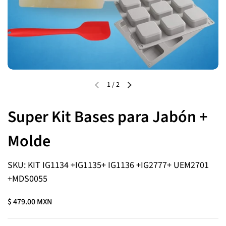
1
/
2
Super Kit Bases para Jabón +
Molde
SKU: KIT IG1134 +IG1135+ IG1136 +IG2777+ UEM2701
+MDS0055
$ 479.00 MXN