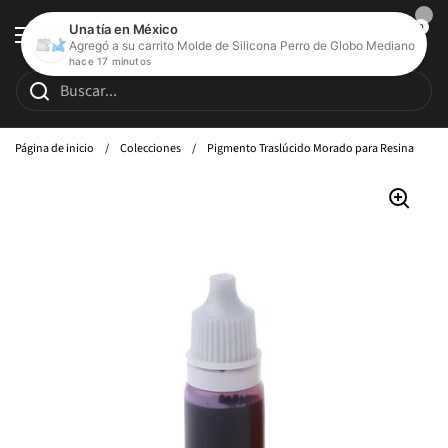
Ir al contenido
Abrir carrito de c
0
Abrir menú
Página de inicio
/
Colecciones
/
Pigmento Traslúcido Morado para Resina