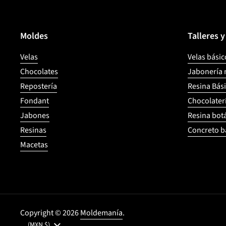
Moldes
Talleres 
Velas
Velas básic
Chocolates
Jabonería 
Repostería
Resina Bás
Fondant
Chocolater
Jabones
Resina bot
Resinas
Concreto b
Macetas
Copyright © 2026
Moldemanía
.
País/región
(MXN $)