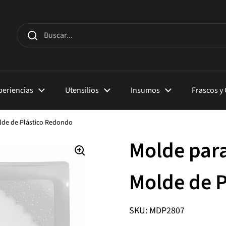
xperiencias
Utensilios
Insumos
Frascos y
olde de Plástico Redondo
Molde para
Molde de 
SKU: MDP2807