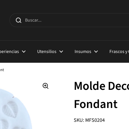
xperiencias
Utensilios
Insumos
Frascos y
ant
Molde Dec
Fondant
SKU: MFS0204