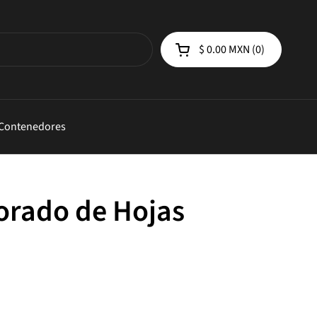
$ 0.00 MXN
0
Abrir carrito de compra
 Contenedores
orado de Hojas