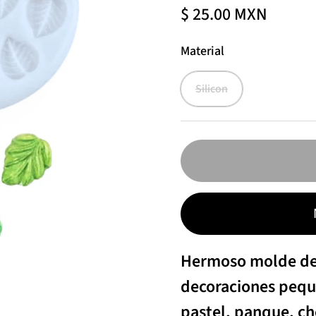
$ 25.00 MXN
Material
Silicon
Hermoso molde de 
decoraciones peque
pastel, panque, cho