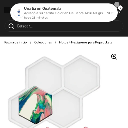
Ir al contenido
Abrir carrito de c
0
Abrir menú
Página de inicio
/
Colecciones
/
Molde 4 Hexágonos para Popsockets