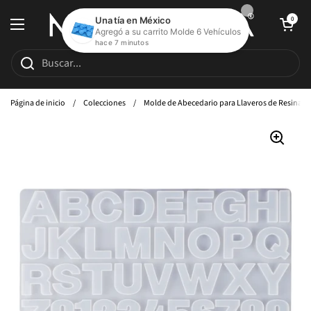
Ir al contenido
Abrir carrito de c
0
Abrir menú
Página de inicio
/
Colecciones
/
Molde de Abecedario para Llaveros de Resina