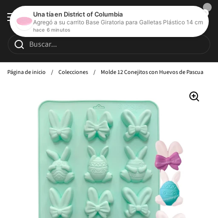
Ir al contenido
Abrir carrito de c
0
Abrir menú
Página de inicio
/
Colecciones
/
Molde 12 Conejitos con Huevos de Pascua