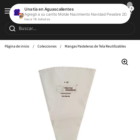
Ir al contenido
Abrir carrito de c
0
Abrir menú
Página de inicio
/
Colecciones
/
Mangas Pasteleras de Tela Reutilizables