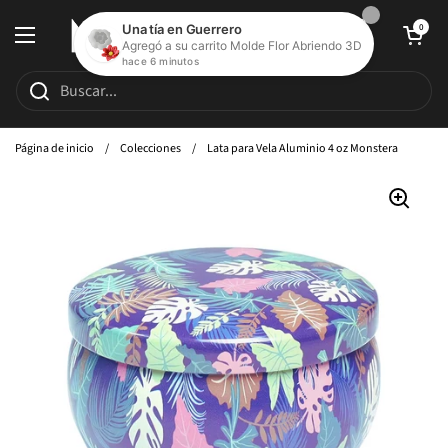
Ir al contenido
Abrir carrito de c
0
Abrir menú
Página de inicio
/
Colecciones
/
Lata para Vela Aluminio 4 oz Monstera