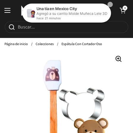
Ir al contenido
Abrir carrito de c
0
Abrir menú
Página de inicio
/
Colecciones
/
Espátula Con Cortador Oso